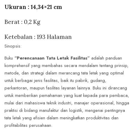
Ukuran : 14,34×21 cm
Berat : 0,2 Kg
Ketebalan : 193 Halaman
Sinopsis:
Buku
“Perencanaan Tata Letak Fasilitas”
adalah panduan
komprehensif yang membahas secara mendalam tentang prinsip,
metode, dan strategi dalam merancang tata letak yang optimal
untuk berbagai jenis fasilitas, baik itu pabrik, gudang,
perkantoran, maupun fasilitas layanan lainnya. Buku ini dirancang
untuk memberikan pemahaman yang kuat kepada para pembaca,
Save my name, email, and website in this
mulai dari mahasiswa teknik industri, manajer operasional, hingga
browser for the next time I comment.
praktisi di bidang manufaktur dan logistik, mengenai pentingnya
tata letak yang efisien dalam meningkatkan produktivitas dan
profitabilitas perusahaan.