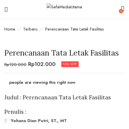
0
BE THE FIRST TO REVIEW
Home
Terbaru
Perencanaan Tata Letak Fasilitas
“PERENCANAAN TATA LETAK
FASILITAS”
Perencanaan Tata Letak Fasilitas
Your email address will not be published.
Rp
102.000
Rp
120.000
15% OFF
Required fields are marked
*
Your rating
people are viewing this right now
Judul : Perencanaan Tata Letak Fasilitas
Penulis :
Yohana Dian Putri, ST., MT