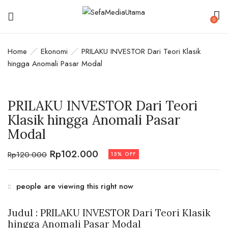
0
BE THE FIRST TO REVIEW “PRILAKU
Home
Ekonomi
PRILAKU INVESTOR Dari Teori Klasik
INVESTOR DARI TEORI KLASIK
hingga Anomali Pasar Modal
HINGGA ANOMALI PASAR MODAL”
PRILAKU INVESTOR Dari Teori
Your email address will not be published.
Klasik hingga Anomali Pasar
Required fields are marked
*
Modal
Your rating
Rp
102.000
Rp
120.000
15% OFF
people are viewing this right now
Judul : PRILAKU INVESTOR Dari Teori Klasik
hingga Anomali Pasar Modal