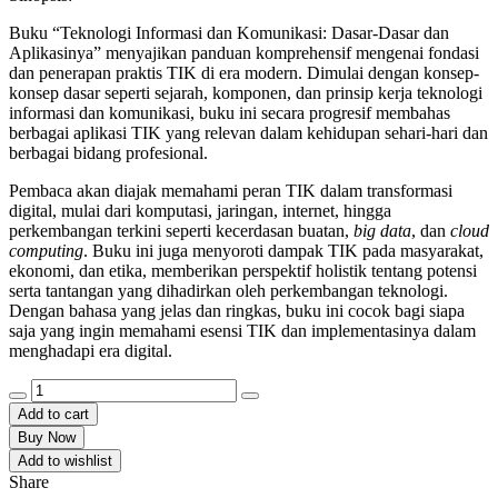
Buku “Teknologi Informasi dan Komunikasi: Dasar-Dasar dan
Aplikasinya” menyajikan panduan komprehensif mengenai fondasi
dan penerapan praktis TIK di era modern. Dimulai dengan konsep-
konsep dasar seperti sejarah, komponen, dan prinsip kerja teknologi
informasi dan komunikasi, buku ini secara progresif membahas
berbagai aplikasi TIK yang relevan dalam kehidupan sehari-hari dan
berbagai bidang profesional.
Pembaca akan diajak memahami peran TIK dalam transformasi
digital, mulai dari komputasi, jaringan, internet, hingga
perkembangan terkini seperti kecerdasan buatan,
big data
, dan
cloud
computing
. Buku ini juga menyoroti dampak TIK pada masyarakat,
ekonomi, dan etika, memberikan perspektif holistik tentang potensi
serta tantangan yang dihadirkan oleh perkembangan teknologi.
Dengan bahasa yang jelas dan ringkas, buku ini cocok bagi siapa
saja yang ingin memahami esensi TIK dan implementasinya dalam
menghadapi era digital.
TEKNOLOGI
INFORMASI
Add to cart
DAN
Buy Now
KOMUNIKASI:
Add to wishlist
DASAR-
Share
DASAR