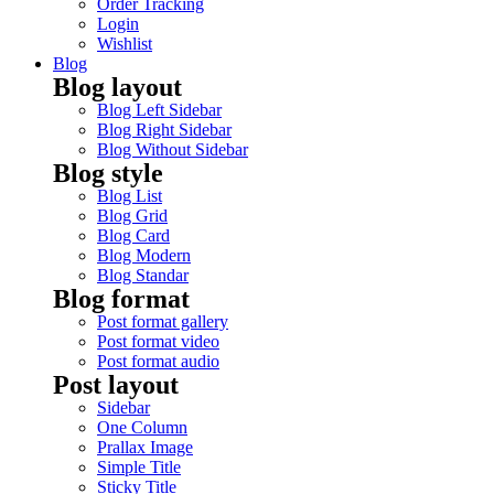
Order Tracking
Login
Wishlist
Blog
Blog layout
Blog Left Sidebar
Blog Right Sidebar
Blog Without Sidebar
Blog style
Blog List
Blog Grid
Blog Card
Blog Modern
Blog Standar
Blog format
Post format gallery
Post format video
Post format audio
Post layout
Sidebar
One Column
Prallax Image
Simple Title
Sticky Title