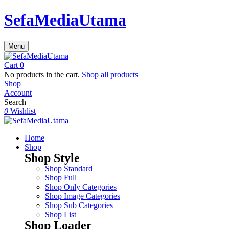
SefaMediaUtama
Menu
Cart
0
No products in the cart.
Shop all products
Shop
Account
Search
0
Wishlist
Home
Shop
Shop Style
Shop Standard
Shop Full
Shop Only Categories
Shop Image Categories
Shop Sub Categories
Shop List
Shop Loader