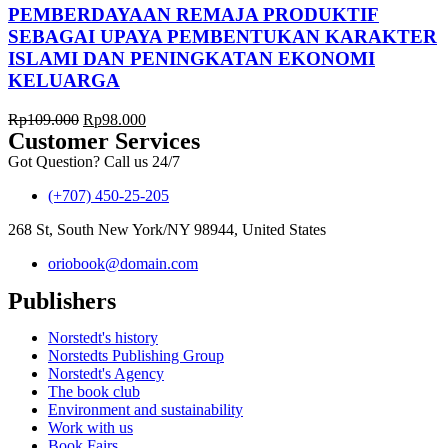
PEMBERDAYAAN REMAJA PRODUKTIF
SEBAGAI UPAYA PEMBENTUKAN KARAKTER
ISLAMI DAN PENINGKATAN EKONOMI
KELUARGA
Rp
109.000
Rp
98.000
Customer Services
Got Question? Call us 24/7
(+707) 450-25-205
268 St, South New York/NY 98944, United States
oriobook@domain.com
Publishers
Norstedt's history
Norstedts Publishing Group
Norstedt's Agency
The book club
Environment and sustainability
Work with us
Book Fairs