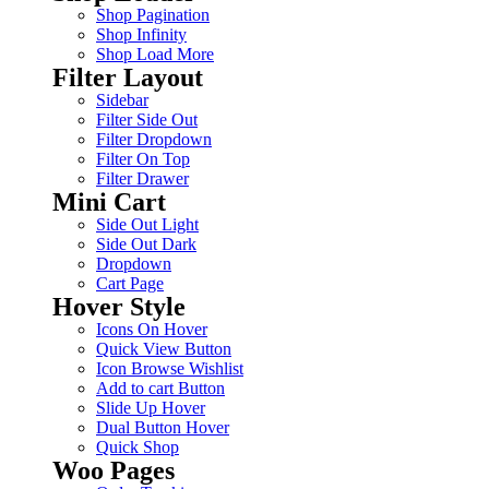
Shop Pagination
Shop Infinity
Shop Load More
Filter Layout
Sidebar
Filter Side Out
Filter Dropdown
Filter On Top
Filter Drawer
Mini Cart
Side Out Light
Side Out Dark
Dropdown
Cart Page
Hover Style
Icons On Hover
Quick View Button
Icon Browse Wishlist
Add to cart Button
Slide Up Hover
Dual Button Hover
Quick Shop
Woo Pages