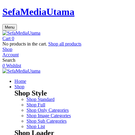
SefaMediaUtama
Menu
Cart
0
No products in the cart.
Shop all products
Shop
Account
Search
0
Wishlist
Home
Shop
Shop Style
Shop Standard
Shop Full
Shop Only Categories
Shop Image Categories
Shop Sub Categories
Shop List
Shop Loader