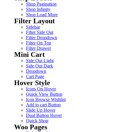
Shop Pagination
Shop Infinity
Shop Load More
Filter Layout
Sidebar
Filter Side Out
Filter Dropdown
Filter On Top
Filter Drawer
Mini Cart
Side Out Light
Side Out Dark
Dropdown
Cart Page
Hover Style
Icons On Hover
Quick View Button
Icon Browse Wishlist
Add to cart Button
Slide Up Hover
Dual Button Hover
Quick Shop
Woo Pages