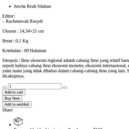
Juwita Reah Silaban
Editor:
– Rachmawati Rusydi
Ukuran : 14,34×21 cm
Berat : 0,1 Kg
Ketebalan : 89 Halaman
Sinopsis : Ilmu ekonomi regional adalah cabang ilmu yang relatif ba
seperti halnya cabang ilmu ekonomi moneter, ekonomi internasional, 
yaitu suatu yang tidak dibahas dalam cabang-cabang ilmu yang lain. 
dicakupnya.
STATISTIKA:
Perhitungan
Add to cart
data
Buy Now
tunggal
Add to wishlist
dan
Share
berkelompok
pengujian
hipotesis
quantity