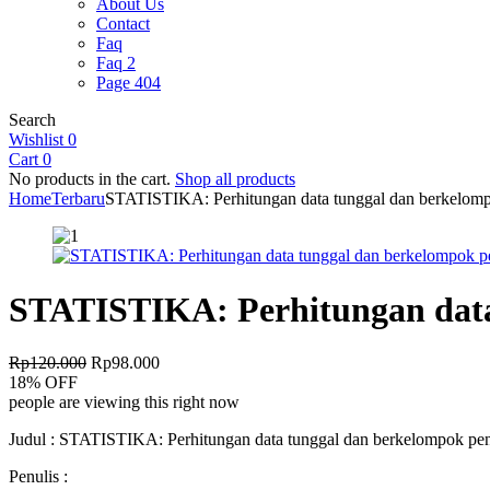
About Us
Contact
Faq
Faq 2
Page 404
Search
Wishlist
0
Cart
0
No products in the cart.
Shop all products
Home
Terbaru
STATISTIKA: Perhitungan data tunggal dan berkelompo
STATISTIKA: Perhitungan data 
Rp
120.000
Rp
98.000
18% OFF
people are viewing this right now
Judul : STATISTIKA: Perhitungan data tunggal dan berkelompok peng
Penulis :