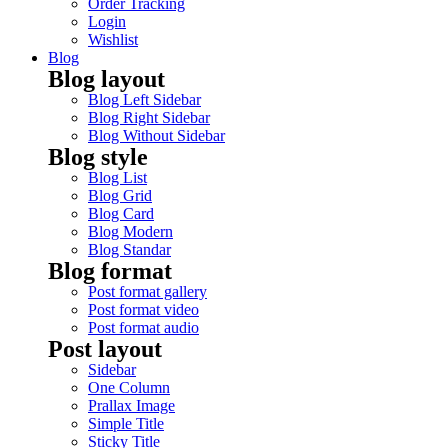
Order Tracking
Login
Wishlist
Blog
Blog layout
Blog Left Sidebar
Blog Right Sidebar
Blog Without Sidebar
Blog style
Blog List
Blog Grid
Blog Card
Blog Modern
Blog Standar
Blog format
Post format gallery
Post format video
Post format audio
Post layout
Sidebar
One Column
Prallax Image
Simple Title
Sticky Title