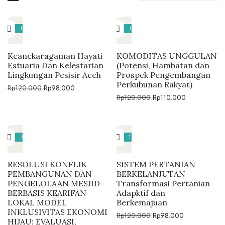
18%
8%
Keanekaragaman Hayati
KOMODITAS UNGGULAN
Estuaria Dan Kelestarian
(Potensi, Hambatan dan
Lingkungan Pesisir Aceh
Prospek Pengembangan
Perkubunan Rakyat)
Rp
120.000
Rp
98.000
Rp
120.000
Rp
110.000
8%
18%
RESOLUSI KONFLIK
SISTEM PERTANIAN
PEMBANGUNAN DAN
BERKELANJUTAN
PENGELOLAAN MESJID
Transformasi Pertanian
BERBASIS KEARIFAN
Adapktif dan
LOKAL MODEL
Berkemajuan
INKLUSIVITAS EKONOMI
Rp
120.000
Rp
98.000
HIJAU: EVALUASI,